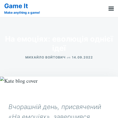
Skip
Search
Game It
to
for:
Make anything a game!
content
На емоціях: еволюція однієї
ідеї
on
МИХАЙЛО ВОЙТОВИЧ
14.09.2022
Вчорашній день, присвячений
«На емоціях», завершився