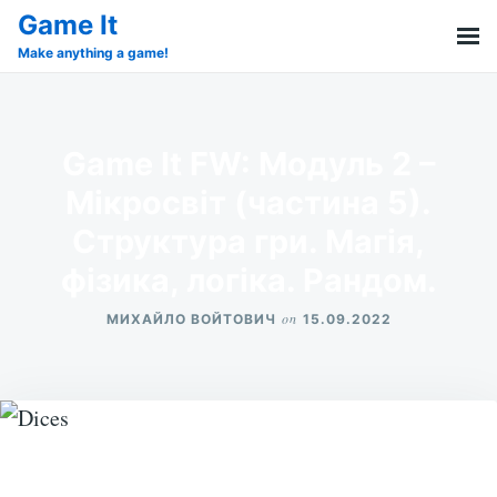
Skip
Search
Game It
to
for:
Make anything a game!
content
Game It FW: Модуль 2 –
Мікросвіт (частина 5).
Структура гри. Магія,
фізика, логіка. Рандом.
on
МИХАЙЛО ВОЙТОВИЧ
15.09.2022