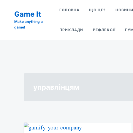
Skip
Search
ГОЛОВНА
ЩО ЦЕ?
НОВИН
to
Game It
for:
content
Make anything a
game!
ПРИКЛАДИ
РЕФЛЕКСІЇ
ГУ
управлінцям