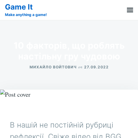
Skip
Search
Game It
to
for:
Make anything a game!
content
10 факторів, що роблять
настільну гру чудовою
on
МИХАЙЛО ВОЙТОВИЧ
27.09.2022
В нашій не постійній рубриці
рефлексії, Свіже відео від BGG