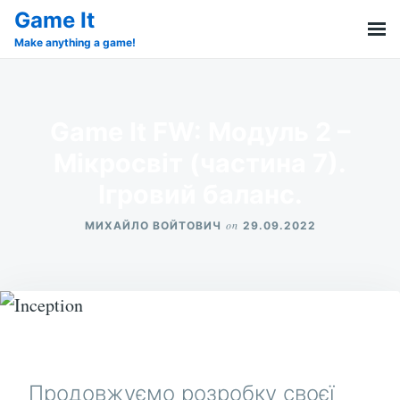
Skip
Search
Game It
to
for:
Make anything a game!
content
Game It FW: Модуль 2 –
Мікросвіт (частина 7).
Ігровий баланс.
on
МИХАЙЛО ВОЙТОВИЧ
29.09.2022
Продовжуємо розробку своєї