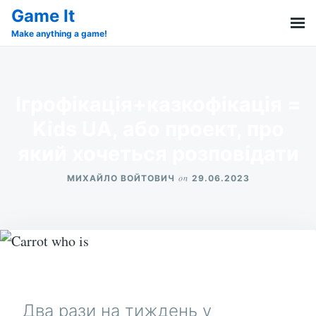
Skip
Search
Game It
to
for:
Make anything a game!
content
Ігрофікація+казкофікація =
Kids UA, або проект, про
який хочеться розповідати
on
МИХАЙЛО ВОЙТОВИЧ
29.06.2023
Два рази на тиждень у