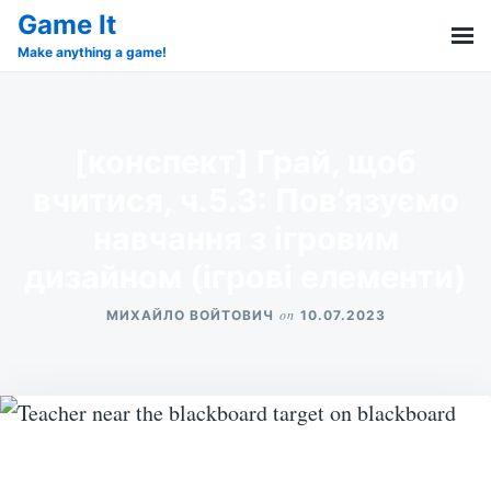
Skip
Search
Game It
to
for:
Make anything a game!
content
[конспект] Грай, щоб
вчитися, ч.5.3: Пов’язуємо
навчання з ігровим
дизайном (ігрові елементи)
on
МИХАЙЛО ВОЙТОВИЧ
10.07.2023