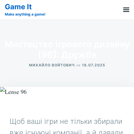
Skip
Search
Game It
to
for:
Make anything a game!
content
Мистецтво ігрового дизайну
[96]: Дружба
on
МИХАЙЛО ВОЙТОВИЧ
16.07.2025
Щоб ваші ігри не тільки збирали
вже існуючі компанії, а й давали