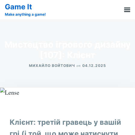
Skip
Search
Game It
to
for:
Make anything a game!
content
Мистецтво ігрового дизайну
[107]: Клієнт
on
МИХАЙЛО ВОЙТОВИЧ
04.12.2025
Клієнт: третій гравець у вашій
грі (і той, що може натиснути