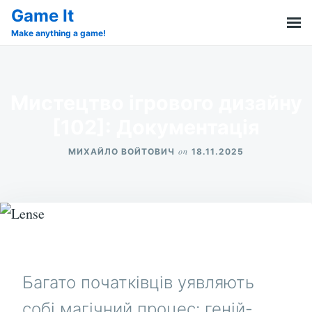
Skip
Search
Game It
to
for:
Make anything a game!
content
Мистецтво ігрового дизайну
[102]: Документація
on
МИХАЙЛО ВОЙТОВИЧ
18.11.2025
Багато початківців уявляють
собі магічний процес: геній-