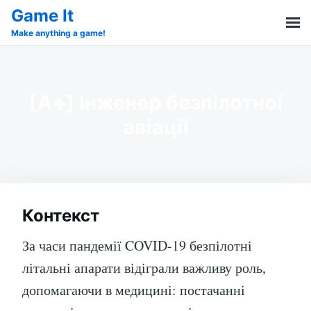
Skip
Search
Game It
to
for:
Make anything a game!
content
[A♣︎] Інженер безпілотної
авіації
Контекст
За часи пандемії COVID-19 безпілотні
літальні апарати відіграли важливу роль,
допомагаючи в медицині: постачанні