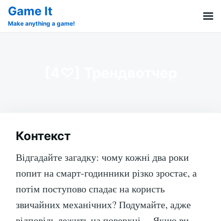
Skip
Search
Game It
to
for:
Make anything a game!
content
[4♡] Трендвотчер
Контекст
Відгадайте загадку: чому кожні два роки
попит на смарт-годинники різко зростає, а
потім поступово спадає на користь
звичайних механічних? Подумайте, адже
відповідь лежить на поверхні… Якщо ви