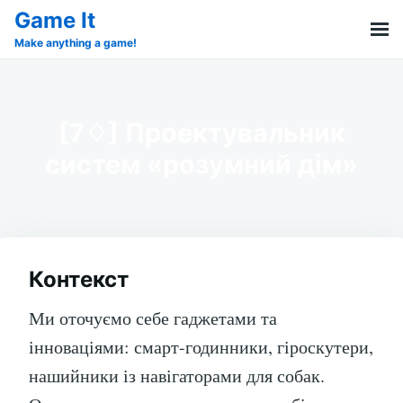
Skip
Search
Game It
to
for:
Make anything a game!
content
[7♢] Проектувальник
систем «розумний дім»
Контекст
Ми оточуємо себе гаджетами та
інноваціями: смарт-годинники, гіроскутери,
нашийники із навігаторами для собак.