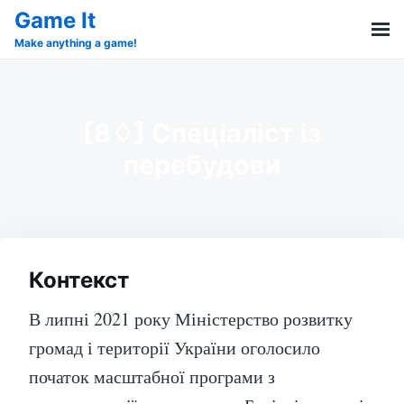
Skip
Search
Game It
to
for:
Make anything a game!
content
[8♢] Спеціаліст із
перебудови
Контекст
В липні 2021 року Міністерство розвитку
громад і території України оголосило
початок масштабної програми з